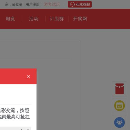
游客试玩
亲，请登录
|
用户注册
|
|
在线客服
电竞
活动
计划群
开奖网
合彩交流，按照
包雨最高可抢红