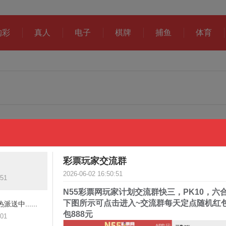
购彩
真人
电子
棋牌
捕鱼
体育
彩票玩家交流群
2026-06-02 16:50:51

:51
N55
彩票网玩家计划交流群快三，PK10，六
下图所示可点击进入~交流群每天定点随机红
送中......

包888元
:01