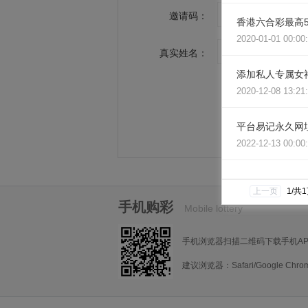
邀请码：
香港六合彩最高5
2020-01-01 00:00
真实姓名：
添加私人专属女
我已
2020-12-08 13:21
注册
平台易记永久网
2022-12-13 00:00
上一页
1/共
手机购彩
Mobile lottery
手机浏览器扫描二维码下载手机AP
建议浏览器：Safari/Google Chrom