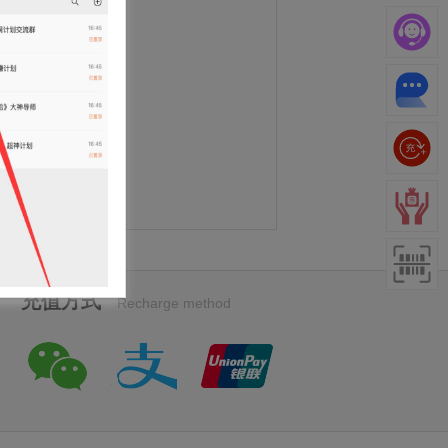
充值方式
Recharge method